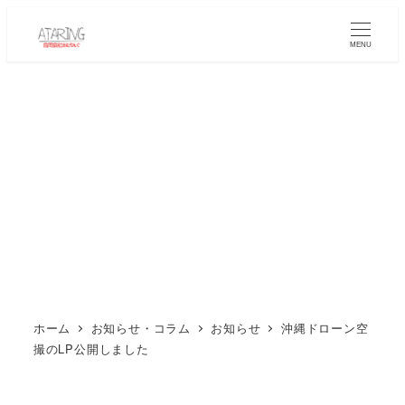
メ
イ
MENU
ン
コ
ン
テ
ン
ツ
へ
移
動
ホーム
お知らせ・コラム
お知らせ
沖縄ドローン空
撮のLP公開しました